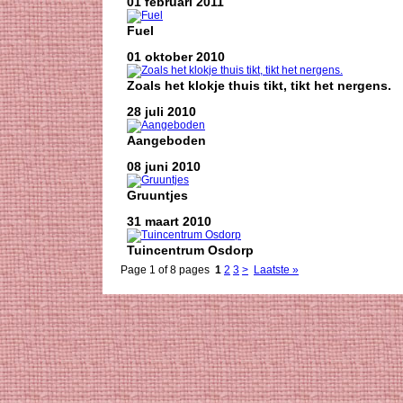
01 februari 2011
Fuel
01 oktober 2010
Zoals het klokje thuis tikt, tikt het nergens.
28 juli 2010
Aangeboden
08 juni 2010
Gruuntjes
31 maart 2010
Tuincentrum Osdorp
Page 1 of 8 pages
1
2
3
>
Laatste »