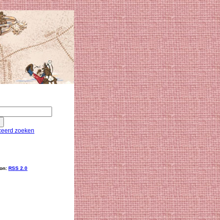
eerd zoeken
ion:
RSS 2.0