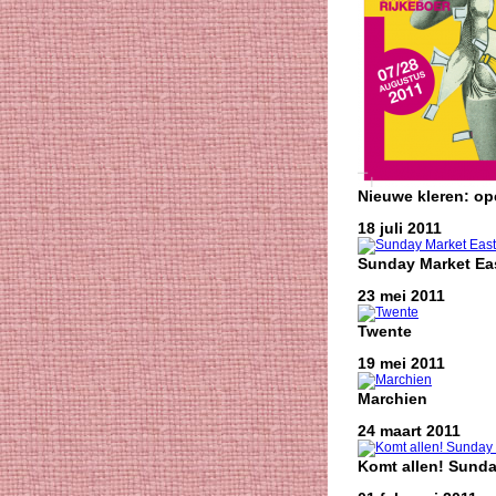
Nieuwe kleren: o
18 juli 2011
Sunday Market Eas
23 mei 2011
Twente
19 mei 2011
Marchien
24 maart 2011
Komt allen! Sunda