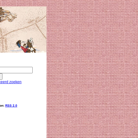
eerd zoeken
ion:
RSS 2.0