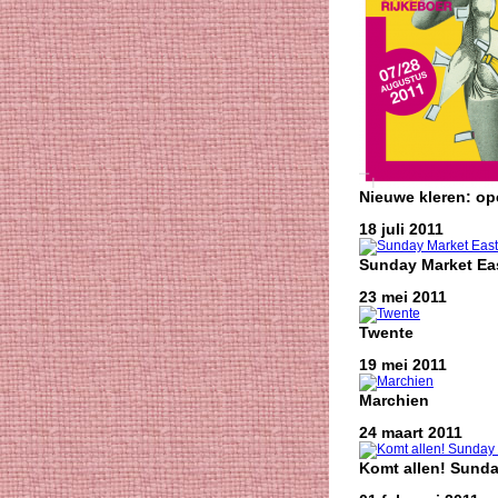
Nieuwe kleren: o
18 juli 2011
Sunday Market Eas
23 mei 2011
Twente
19 mei 2011
Marchien
24 maart 2011
Komt allen! Sunda