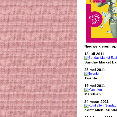
Nieuwe kleren: o
18 juli 2011
Sunday Market Eas
23 mei 2011
Twente
19 mei 2011
Marchien
24 maart 2011
Komt allen! Sunda