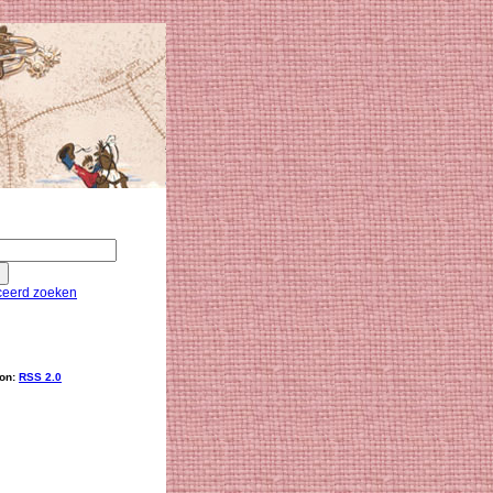
eerd zoeken
ion:
RSS 2.0