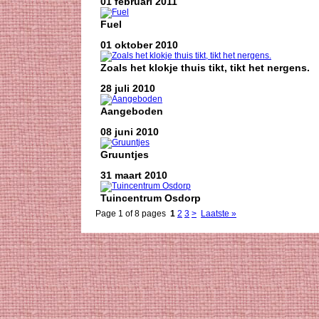
01 februari 2011
Fuel
01 oktober 2010
Zoals het klokje thuis tikt, tikt het nergens.
28 juli 2010
Aangeboden
08 juni 2010
Gruuntjes
31 maart 2010
Tuincentrum Osdorp
Page 1 of 8 pages
1
2
3
>
Laatste »