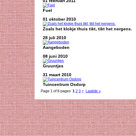
01 februari 2011
Fuel
01 oktober 2010
Zoals het klokje thuis tikt, tikt het nergens.
28 juli 2010
Aangeboden
08 juni 2010
Gruuntjes
31 maart 2010
Tuincentrum Osdorp
Page 1 of 8 pages
1
2
3
>
Laatste »