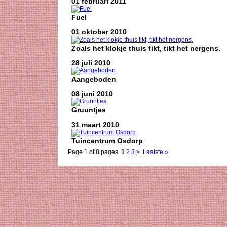
01 februari 2011
Fuel
01 oktober 2010
Zoals het klokje thuis tikt, tikt het nergens.
28 juli 2010
Aangeboden
08 juni 2010
Gruuntjes
31 maart 2010
Tuincentrum Osdorp
Page 1 of 8 pages
1
2
3
>
Laatste »