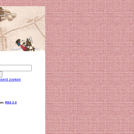
eerd zoeken
ion:
RSS 2.0