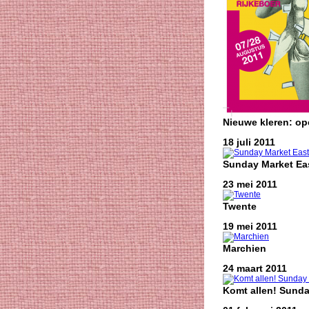
Nieuwe kleren: o
18 juli 2011
Sunday Market Eas
23 mei 2011
Twente
19 mei 2011
Marchien
24 maart 2011
Komt allen! Sunda