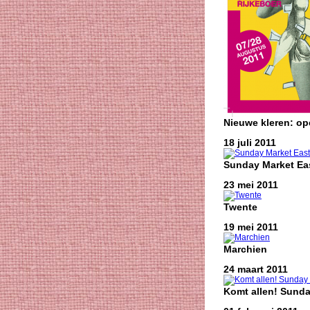
Nieuwe kleren: o
18 juli 2011
Sunday Market Eas
23 mei 2011
Twente
19 mei 2011
Marchien
24 maart 2011
Komt allen! Sunda