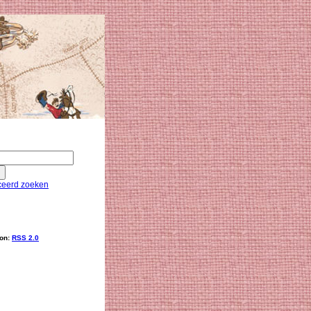
eerd zoeken
ion:
RSS 2.0