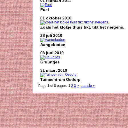
01 februari 2011
Fuel
01 oktober 2010
Zoals het klokje thuis tikt, tikt het nergens.
28 juli 2010
Aangeboden
08 juni 2010
Gruuntjes
31 maart 2010
Tuincentrum Osdorp
Page 1 of 8 pages
1
2
3
>
Laatste »