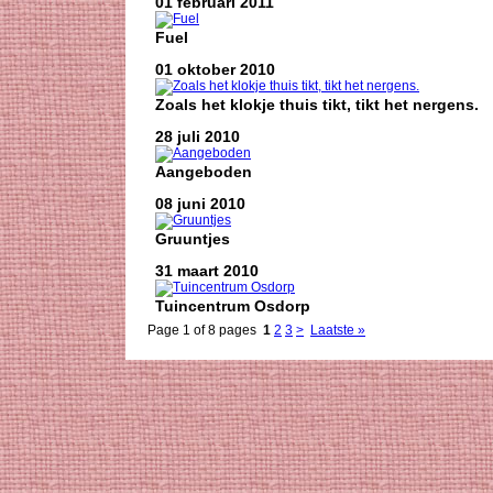
01 februari 2011
Fuel
01 oktober 2010
Zoals het klokje thuis tikt, tikt het nergens.
28 juli 2010
Aangeboden
08 juni 2010
Gruuntjes
31 maart 2010
Tuincentrum Osdorp
Page 1 of 8 pages
1
2
3
>
Laatste »