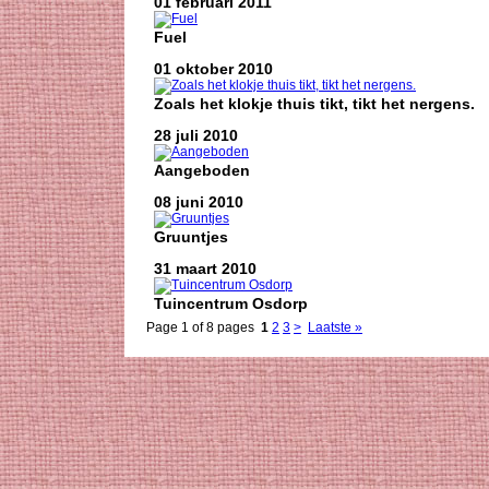
01 februari 2011
Fuel
01 oktober 2010
Zoals het klokje thuis tikt, tikt het nergens.
28 juli 2010
Aangeboden
08 juni 2010
Gruuntjes
31 maart 2010
Tuincentrum Osdorp
Page 1 of 8 pages
1
2
3
>
Laatste »