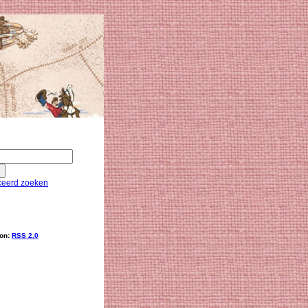
eerd zoeken
ion:
RSS 2.0