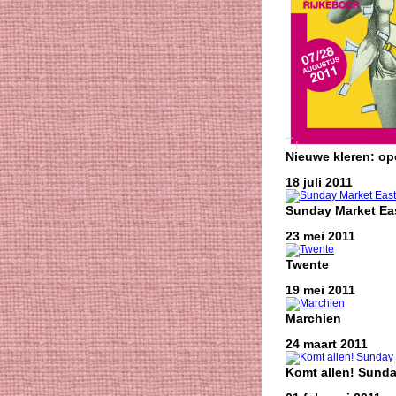
Nieuwe kleren: o
18 juli 2011
Sunday Market Eas
23 mei 2011
Twente
19 mei 2011
Marchien
24 maart 2011
Komt allen! Sunda