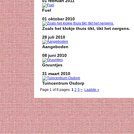
01 februari 2011
Fuel
01 oktober 2010
Zoals het klokje thuis tikt, tikt het nergens.
28 juli 2010
Aangeboden
08 juni 2010
Gruuntjes
31 maart 2010
Tuincentrum Osdorp
Page 1 of 8 pages
1
2
3
>
Laatste »