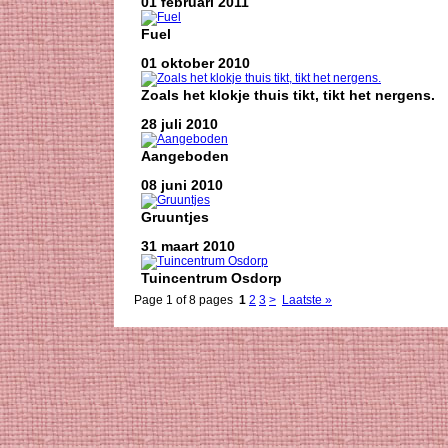
01 februari 2011
Fuel
01 oktober 2010
Zoals het klokje thuis tikt, tikt het nergens.
28 juli 2010
Aangeboden
08 juni 2010
Gruuntjes
31 maart 2010
Tuincentrum Osdorp
Page 1 of 8 pages
1
2
3
>
Laatste »