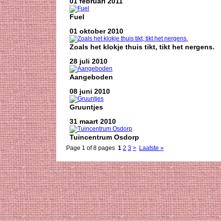
01 februari 2011
Fuel
01 oktober 2010
Zoals het klokje thuis tikt, tikt het nergens.
28 juli 2010
Aangeboden
08 juni 2010
Gruuntjes
31 maart 2010
Tuincentrum Osdorp
Page 1 of 8 pages
1
2
3
>
Laatste »