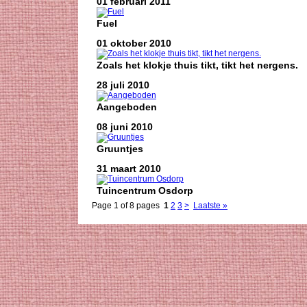
01 februari 2011
Fuel
01 oktober 2010
Zoals het klokje thuis tikt, tikt het nergens.
28 juli 2010
Aangeboden
08 juni 2010
Gruuntjes
31 maart 2010
Tuincentrum Osdorp
Page 1 of 8 pages
1
2
3
>
Laatste »