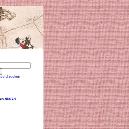
eerd zoeken
ion:
RSS 2.0