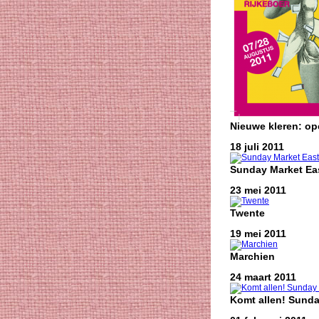
Nieuwe kleren: o
18 juli 2011
Sunday Market Eas
23 mei 2011
Twente
19 mei 2011
Marchien
24 maart 2011
Komt allen! Sunda