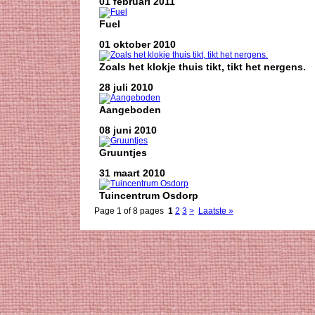
01 februari 2011
Fuel
01 oktober 2010
Zoals het klokje thuis tikt, tikt het nergens.
28 juli 2010
Aangeboden
08 juni 2010
Gruuntjes
31 maart 2010
Tuincentrum Osdorp
Page 1 of 8 pages
1
2
3
>
Laatste »