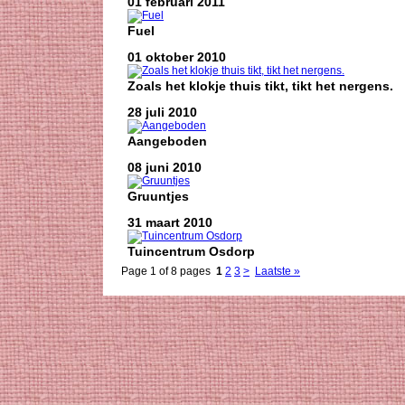
01 februari 2011
Fuel
01 oktober 2010
Zoals het klokje thuis tikt, tikt het nergens.
28 juli 2010
Aangeboden
08 juni 2010
Gruuntjes
31 maart 2010
Tuincentrum Osdorp
Page 1 of 8 pages
1
2
3
>
Laatste »