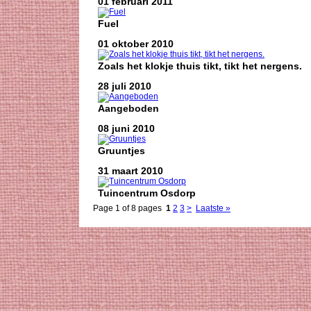
01 februari 2011
Fuel
01 oktober 2010
Zoals het klokje thuis tikt, tikt het nergens.
28 juli 2010
Aangeboden
08 juni 2010
Gruuntjes
31 maart 2010
Tuincentrum Osdorp
Page 1 of 8 pages
1
2
3
>
Laatste »