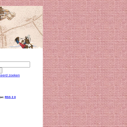
eerd zoeken
ion:
RSS 2.0