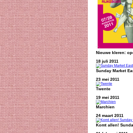
Nieuwe kleren: o
18 juli 2011
Sunday Market Eas
23 mei 2011
Twente
19 mei 2011
Marchien
24 maart 2011
Komt allen! Sunda