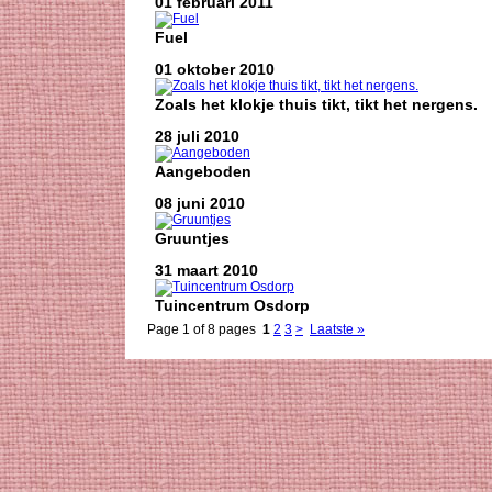
01 februari 2011
Fuel
01 oktober 2010
Zoals het klokje thuis tikt, tikt het nergens.
28 juli 2010
Aangeboden
08 juni 2010
Gruuntjes
31 maart 2010
Tuincentrum Osdorp
Page 1 of 8 pages
1
2
3
>
Laatste »