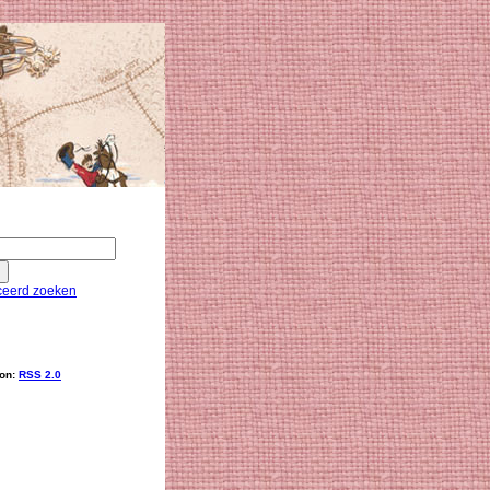
eerd zoeken
ion:
RSS 2.0