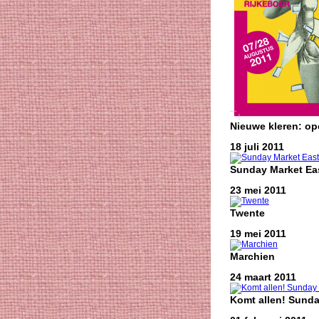
Nieuwe kleren: o
18 juli 2011
Sunday Market Eas
23 mei 2011
Twente
19 mei 2011
Marchien
24 maart 2011
Komt allen! Sunda