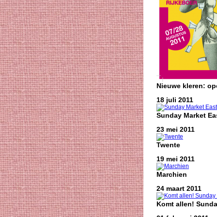
Nieuwe kleren: o
18 juli 2011
Sunday Market Eas
23 mei 2011
Twente
19 mei 2011
Marchien
24 maart 2011
Komt allen! Sunda