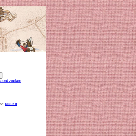
eerd zoeken
ion:
RSS 2.0