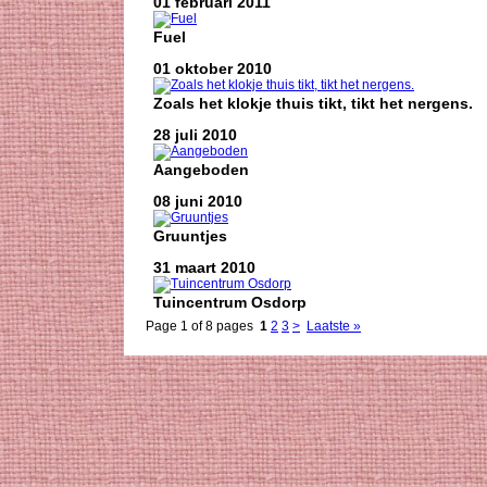
01 februari 2011
Fuel
01 oktober 2010
Zoals het klokje thuis tikt, tikt het nergens.
28 juli 2010
Aangeboden
08 juni 2010
Gruuntjes
31 maart 2010
Tuincentrum Osdorp
Page 1 of 8 pages
1
2
3
>
Laatste »