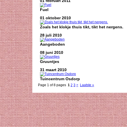
01 februari 2011
Fuel
01 oktober 2010
Zoals het klokje thuis tikt, tikt het nergens.
28 juli 2010
Aangeboden
08 juni 2010
Gruuntjes
31 maart 2010
Tuincentrum Osdorp
Page 1 of 8 pages
1
2
3
>
Laatste »