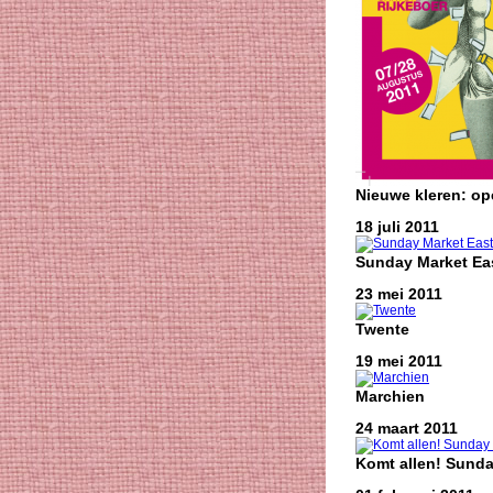
Nieuwe kleren: o
18 juli 2011
Sunday Market Eas
23 mei 2011
Twente
19 mei 2011
Marchien
24 maart 2011
Komt allen! Sunda