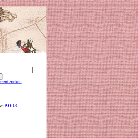
eerd zoeken
ion:
RSS 2.0