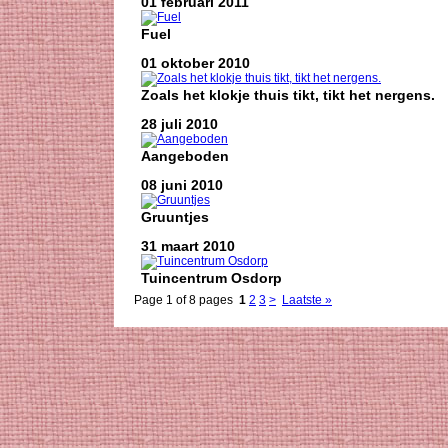
01 februari 2011
Fuel
01 oktober 2010
Zoals het klokje thuis tikt, tikt het nergens.
28 juli 2010
Aangeboden
08 juni 2010
Gruuntjes
31 maart 2010
Tuincentrum Osdorp
Page 1 of 8 pages
1
2
3
>
Laatste »