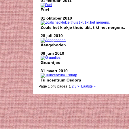
01 februari 2011
Fuel
01 oktober 2010
Zoals het klokje thuis tikt, tikt het nergens.
28 juli 2010
Aangeboden
08 juni 2010
Gruuntjes
31 maart 2010
Tuincentrum Osdorp
Page 1 of 8 pages
1
2
3
>
Laatste »