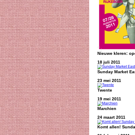
Nieuwe kleren: o
18 juli 2011
Sunday Market Eas
23 mei 2011
Twente
19 mei 2011
Marchien
24 maart 2011
Komt allen! Sunda