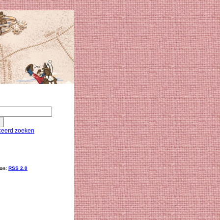
eerd zoeken
ion:
RSS 2.0