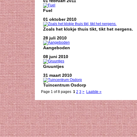
01 februari 2011
Fuel
01 oktober 2010
Zoals het klokje thuis tikt, tikt het nergens.
28 juli 2010
Aangeboden
08 juni 2010
Gruuntjes
31 maart 2010
Tuincentrum Osdorp
Page 1 of 8 pages
1
2
3
>
Laatste »