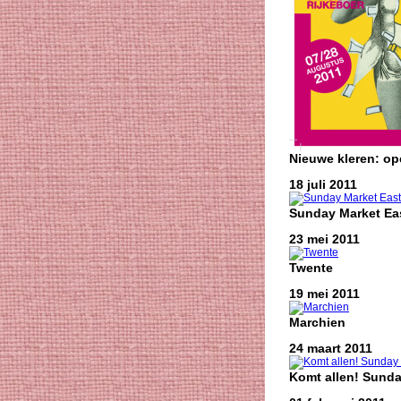
Nieuwe kleren: o
18 juli 2011
Sunday Market Eas
23 mei 2011
Twente
19 mei 2011
Marchien
24 maart 2011
Komt allen! Sunda