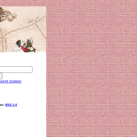
eerd zoeken
ion:
RSS 2.0