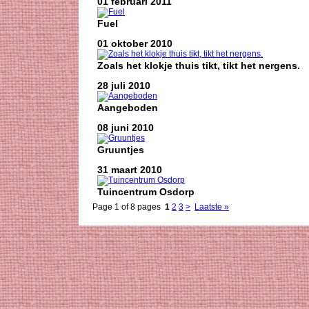
01 februari 2011
Fuel
01 oktober 2010
Zoals het klokje thuis tikt, tikt het nergens.
28 juli 2010
Aangeboden
08 juni 2010
Gruuntjes
31 maart 2010
Tuincentrum Osdorp
Page 1 of 8 pages
1
2
3
>
Laatste »