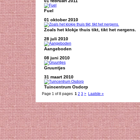
01 februari 2011
Fuel
01 oktober 2010
Zoals het klokje thuis tikt, tikt het nergens.
28 juli 2010
Aangeboden
08 juni 2010
Gruuntjes
31 maart 2010
Tuincentrum Osdorp
Page 1 of 8 pages
1
2
3
>
Laatste »