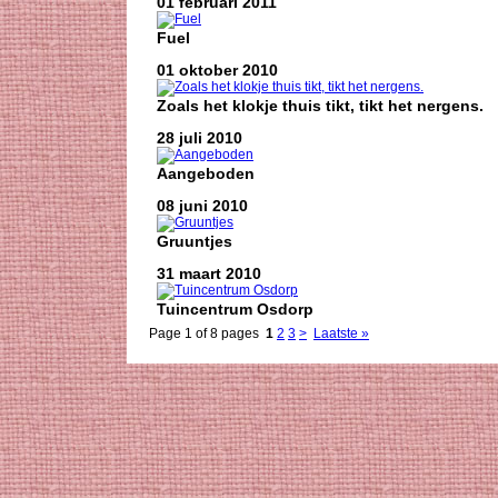
01 februari 2011
Fuel
01 oktober 2010
Zoals het klokje thuis tikt, tikt het nergens.
28 juli 2010
Aangeboden
08 juni 2010
Gruuntjes
31 maart 2010
Tuincentrum Osdorp
Page 1 of 8 pages
1
2
3
>
Laatste »