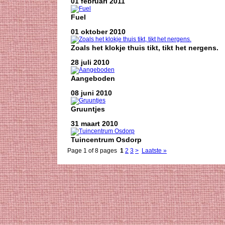
01 februari 2011
Fuel
01 oktober 2010
Zoals het klokje thuis tikt, tikt het nergens.
28 juli 2010
Aangeboden
08 juni 2010
Gruuntjes
31 maart 2010
Tuincentrum Osdorp
Page 1 of 8 pages
1
2
3
>
Laatste »