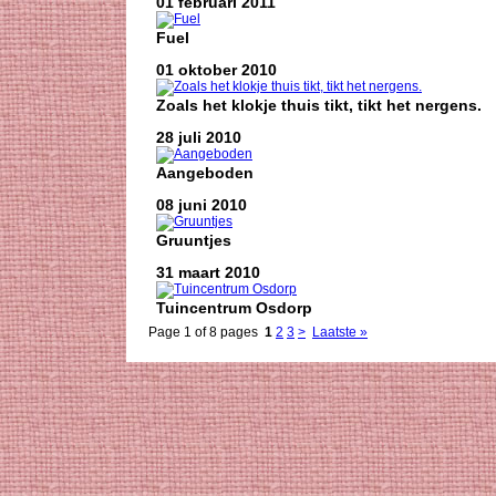
01 februari 2011
Fuel
01 oktober 2010
Zoals het klokje thuis tikt, tikt het nergens.
28 juli 2010
Aangeboden
08 juni 2010
Gruuntjes
31 maart 2010
Tuincentrum Osdorp
Page 1 of 8 pages
1
2
3
>
Laatste »