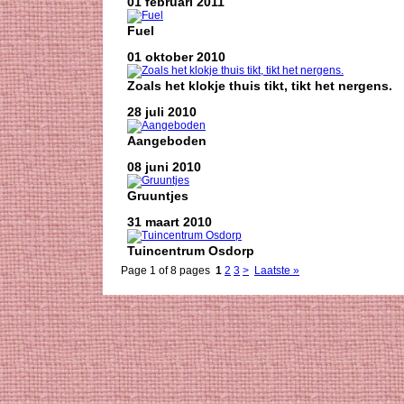
01 februari 2011
Fuel
01 oktober 2010
Zoals het klokje thuis tikt, tikt het nergens.
28 juli 2010
Aangeboden
08 juni 2010
Gruuntjes
31 maart 2010
Tuincentrum Osdorp
Page 1 of 8 pages
1
2
3
>
Laatste »