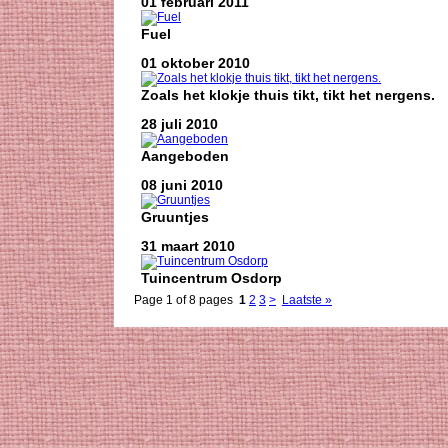
01 februari 2011
Fuel
01 oktober 2010
Zoals het klokje thuis tikt, tikt het nergens.
28 juli 2010
Aangeboden
08 juni 2010
Gruuntjes
31 maart 2010
Tuincentrum Osdorp
Page 1 of 8 pages
1
2
3
>
Laatste »