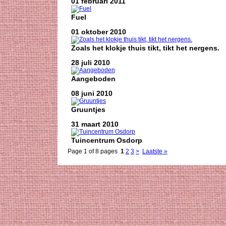
01 februari 2011
Fuel
01 oktober 2010
Zoals het klokje thuis tikt, tikt het nergens.
28 juli 2010
Aangeboden
08 juni 2010
Gruuntjes
31 maart 2010
Tuincentrum Osdorp
Page 1 of 8 pages
1
2
3
>
Laatste »