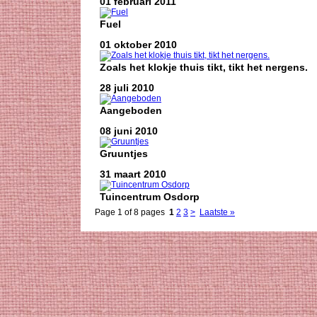
01 februari 2011
Fuel
01 oktober 2010
Zoals het klokje thuis tikt, tikt het nergens.
28 juli 2010
Aangeboden
08 juni 2010
Gruuntjes
31 maart 2010
Tuincentrum Osdorp
Page 1 of 8 pages
1
2
3
>
Laatste »