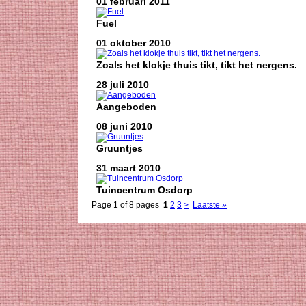
01 februari 2011
Fuel
01 oktober 2010
Zoals het klokje thuis tikt, tikt het nergens.
28 juli 2010
Aangeboden
08 juni 2010
Gruuntjes
31 maart 2010
Tuincentrum Osdorp
Page 1 of 8 pages
1
2
3
>
Laatste »