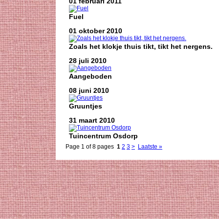
01 februari 2011
Fuel
01 oktober 2010
Zoals het klokje thuis tikt, tikt het nergens.
28 juli 2010
Aangeboden
08 juni 2010
Gruuntjes
31 maart 2010
Tuincentrum Osdorp
Page 1 of 8 pages
1
2
3
>
Laatste »