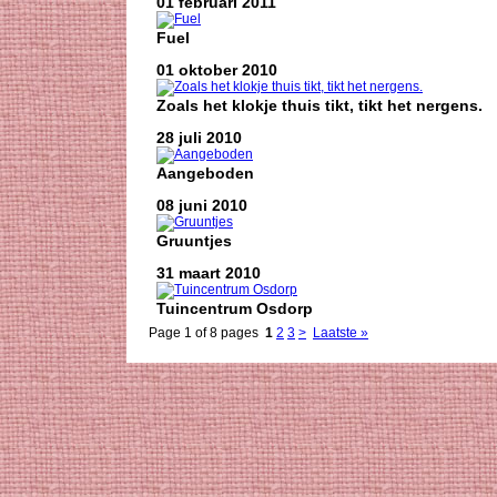
01 februari 2011
Fuel
01 oktober 2010
Zoals het klokje thuis tikt, tikt het nergens.
28 juli 2010
Aangeboden
08 juni 2010
Gruuntjes
31 maart 2010
Tuincentrum Osdorp
Page 1 of 8 pages
1
2
3
>
Laatste »