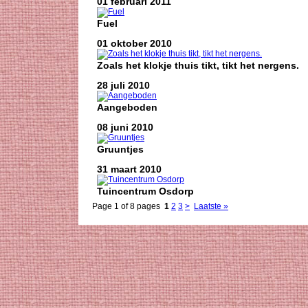
01 februari 2011
Fuel
01 oktober 2010
Zoals het klokje thuis tikt, tikt het nergens.
28 juli 2010
Aangeboden
08 juni 2010
Gruuntjes
31 maart 2010
Tuincentrum Osdorp
Page 1 of 8 pages
1
2
3
>
Laatste »