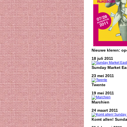
Nieuwe kleren: o
18 juli 2011
Sunday Market Eas
23 mei 2011
Twente
19 mei 2011
Marchien
24 maart 2011
Komt allen! Sunda