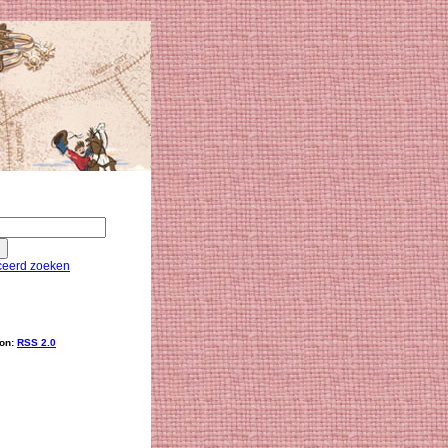
eerd zoeken
ion:
RSS 2.0