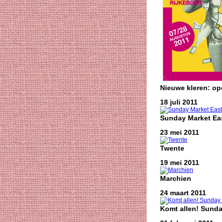
Nieuwe kleren: o
18 juli 2011
Sunday Market Eas
23 mei 2011
Twente
19 mei 2011
Marchien
24 maart 2011
Komt allen! Sunda