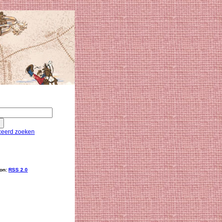
eerd zoeken
ion:
RSS 2.0