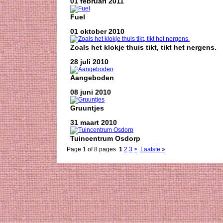
01 februari 2011
Fuel
01 oktober 2010
Zoals het klokje thuis tikt, tikt het nergens.
28 juli 2010
Aangeboden
08 juni 2010
Gruuntjes
31 maart 2010
Tuincentrum Osdorp
Page 1 of 8 pages
1
2
3
>
Laatste »