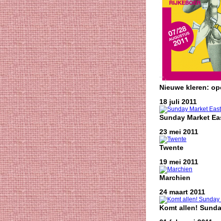
Nieuwe kleren: o
18 juli 2011
Sunday Market Eas
23 mei 2011
Twente
19 mei 2011
Marchien
24 maart 2011
Komt allen! Sunda