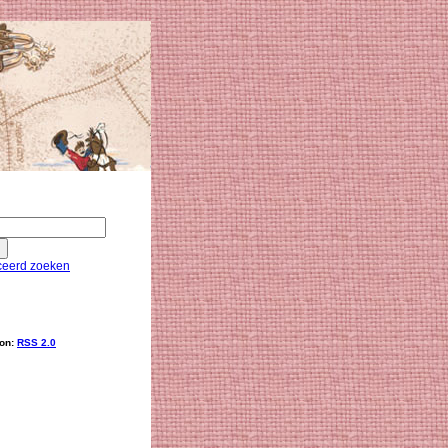
eerd zoeken
ion:
RSS 2.0